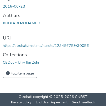
ading...
2016-06-28
Authors
KHOTARI MOHAMED
URI
https://otrohati.imist.ma/handle/123456789/30086
Collections
CEDoc - Univ Ibn Zohr
Full item page
Otrohati
copyright © 2025-2026
CNRST
Privacy policy
End User Agreement
Send Feedback