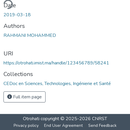
ding...
Date
2019-03-18
Authors
RAHMANI MOHAMMED
URI
https://otrohati.imist.ma/handle/123456789/58241
Collections
CEDoc en Sciences, Technologies, Ingénierie et Santé
Full item page
Otrohati
copyright © 2025-2026
CNRST
Privacy policy
End User Agreement
Send Feedback