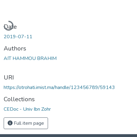
oading...
Date
2019-07-11
Authors
AIT HAMMOU BRAHIM
URI
https://otrohati.imist.ma/handle/123456789/59143
Collections
CEDoc - Univ Ibn Zohr
Full item page