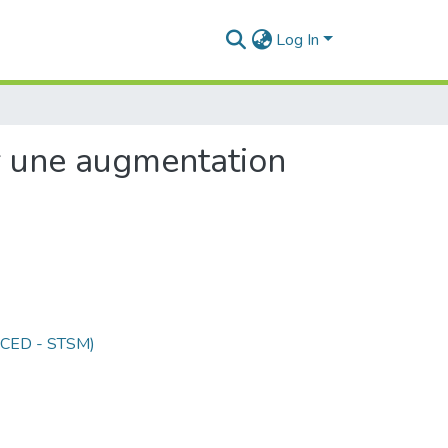
Log In
ur une augmentation
 (CED - STSM)