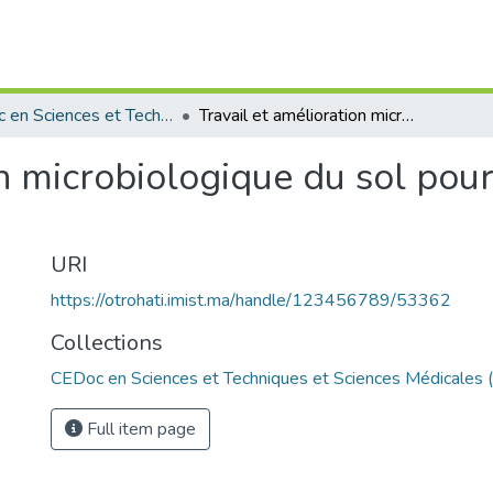
CEDoc en Sciences et Techniques et Sciences Médicales (CED - STSM)
Travail et amélioration microbiologique du sol pour une augmentation du rendement
on microbiologique du sol po
URI
https://otrohati.imist.ma/handle/123456789/53362
Collections
CEDoc en Sciences et Techniques et Sciences Médicales
Full item page