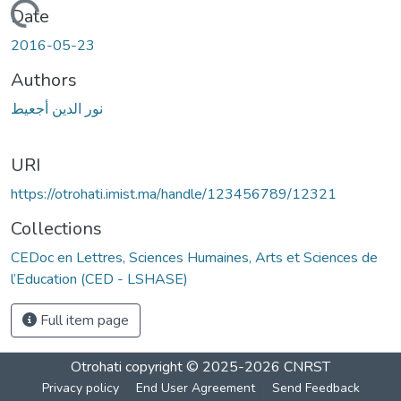
Loading...
Date
2016-05-23
Authors
نور الدين أجعيط
URI
https://otrohati.imist.ma/handle/123456789/12321
Collections
CEDoc en Lettres, Sciences Humaines, Arts et Sciences de
l’Education (CED - LSHASE)
Full item page
Otrohati
copyright © 2025-2026
CNRST
Privacy policy
End User Agreement
Send Feedback