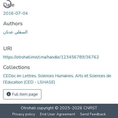
Date
2016-07-04
Authors
السقلي عدنان
URI
https://otrohati.imist.ma/handle/123456789/36762
Collections
CEDoc en Lettres, Sciences Humaines, Arts et Sciences de
l’Education (CED - LSHASE)
Full item page
Otrohati
copyright © 2025-2026
CNRST
Privacy policy
End User Agreement
Send Feedback