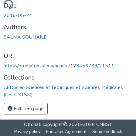
ding...
Date
2016-05-24
Authors
SALMA SOUHAILE
URI
https://otrohati.imist.ma/handle/123456789/21511
Collections
CEDoc en Sciences et Techniques et Sciences Médicales
(CED -STSM)
Full item page
Otrohati
copyright © 2025-2026
CNRST
Privacy policy
End User Agreement
Send Feedback