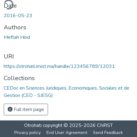
ding...
Date
2016-05-23
Authors
Meftah Hind
URI
https://otrohati.imist.ma/handle/123456789/12031
Collections
CEDoc en Sciences Juridiques, Economiques, Sociales et de
Gestion (CED - SJESG)
Full item page
Otrohati
copyright © 2025-2026
CNRST
Privacy policy
End User Agreement
Send Feedback