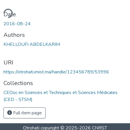
ding...
Date
2016-08-24
Authors
KHELLOUFI ABDELKARIM
URI
https://otrohati.imist.ma/handle/123456789/53996
Collections
CEDoc en Sciences et Techniques et Sciences Médicales
(CED - STSM)
Full item page
Otrohati
copyright © 2025-2026
CNRST