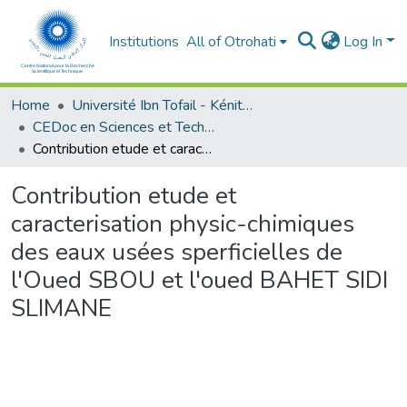
Institutions
All of Otrohati
Log In
Home
Université Ibn Tofail - Kénitra
CEDoc en Sciences et Techniques et Sciences Médicales (CED - STSM)
Contribution etude et caracterisation physic-chimiques des eaux usées sperficielles de l'Oued SBOU et l'oued BAHET SIDI SLIMANE
Contribution etude et
caracterisation physic-chimiques
des eaux usées sperficielles de
l'Oued SBOU et l'oued BAHET SIDI
SLIMANE