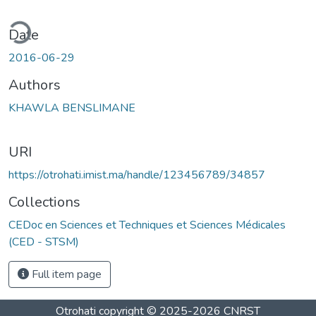
ding...
Date
2016-06-29
Authors
KHAWLA BENSLIMANE
URI
https://otrohati.imist.ma/handle/123456789/34857
Collections
CEDoc en Sciences et Techniques et Sciences Médicales
(CED - STSM)
Full item page
Otrohati
copyright © 2025-2026
CNRST