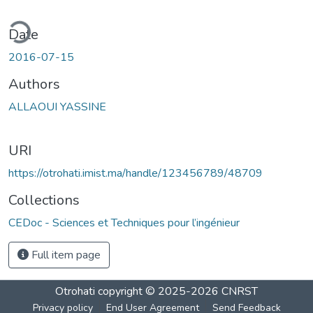
ding...
Date
2016-07-15
Authors
ALLAOUI YASSINE
URI
https://otrohati.imist.ma/handle/123456789/48709
Collections
CEDoc - Sciences et Techniques pour l’ingénieur
Full item page
Otrohati
copyright © 2025-2026
CNRST
Privacy policy
End User Agreement
Send Feedback