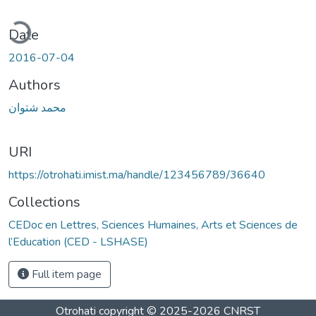
ding...
Date
2016-07-04
Authors
محمد شتوان
URI
https://otrohati.imist.ma/handle/123456789/36640
Collections
CEDoc en Lettres, Sciences Humaines, Arts et Sciences de
l’Education (CED - LSHASE)
Full item page
Otrohati
copyright © 2025-2026
CNRST