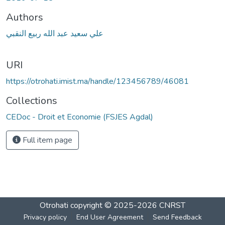
Authors
علي سعيد عبد الله ربيع النقبي
URI
https://otrohati.imist.ma/handle/123456789/46081
Collections
CEDoc - Droit et Economie (FSJES Agdal)
Full item page
Otrohati
copyright © 2025-2026
CNRST
Privacy policy
End User Agreement
Send Feedback