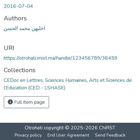
2016-07-04
Authors
اخليهن محمد الحسن
URI
https://otrohati.imist.ma/handle/123456789/36459
Collections
CEDoc en Lettres, Sciences Humaines, Arts et Sciences de
l’Education (CED - LSHASE)
Full item page
Otrohati
copyright © 2025-2026
CNRST
Privacy policy
End User Agreement
Send Feedback