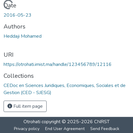
Loading...
Date
2016-05-23
Authors
Heddaji Mohamed
URI
https://otrohati.imist.ma/handle/123456789/12116
Collections
CEDoc en Sciences Juridiques, Economiques, Sociales et de
Gestion (CED - SJESG)
Full item page
Otrohati
copyright © 2025-2026
CNRST
Privacy policy
End User Agreement
Send Feedback