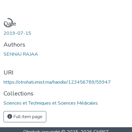
Loading...
Date
2019-07-15
Authors
SENNAJ RAJAA
URI
https://otrohati.imist.ma/handle/123456789/59947
Collections
Sciences et Techniques et Sciences Médicales
Full item page