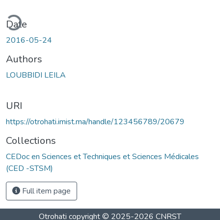
ding...
Date
2016-05-24
Authors
LOUBBIDI LEILA
URI
https://otrohati.imist.ma/handle/123456789/20679
Collections
CEDoc en Sciences et Techniques et Sciences Médicales
(CED -STSM)
Full item page
Otrohati
copyright © 2025-2026
CNRST