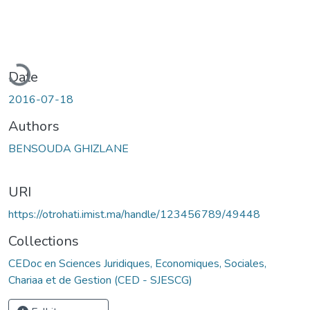
oading...
Date
2016-07-18
Authors
BENSOUDA GHIZLANE
URI
https://otrohati.imist.ma/handle/123456789/49448
Collections
CEDoc en Sciences Juridiques, Economiques, Sociales,
Chariaa et de Gestion (CED - SJESCG)