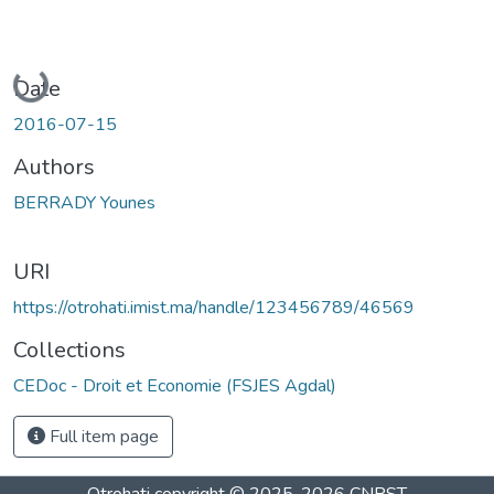
Loading...
Date
2016-07-15
Authors
BERRADY Younes
URI
https://otrohati.imist.ma/handle/123456789/46569
Collections
CEDoc - Droit et Economie (FSJES Agdal)
Full item page