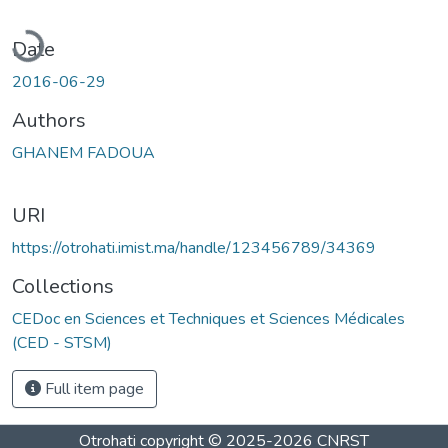
oading...
Date
2016-06-29
Authors
GHANEM FADOUA
URI
https://otrohati.imist.ma/handle/123456789/34369
Collections
CEDoc en Sciences et Techniques et Sciences Médicales
(CED - STSM)
Full item page
Otrohati
copyright © 2025-2026
CNRST