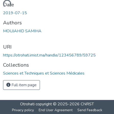
Loading...
Date
2019-07-15
Authors
MOUJAHID SAMIHA
URI
https://otrohati.imist.ma/handle/123456789/59725
Collections
Sciences et Techniques et Sciences Médicales
Full item page
Otrohati
copyright © 2025-2026
CNRST
Privacy policy
End User Agreement
Send Feedback