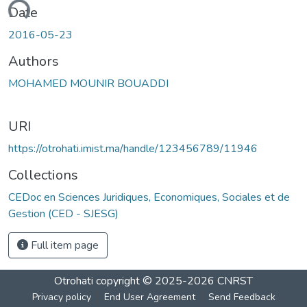
oading...
Date
2016-05-23
Authors
MOHAMED MOUNIR BOUADDI
URI
https://otrohati.imist.ma/handle/123456789/11946
Collections
CEDoc en Sciences Juridiques, Economiques, Sociales et de
Gestion (CED - SJESG)
Full item page
Otrohati
copyright © 2025-2026
CNRST
Privacy policy
End User Agreement
Send Feedback