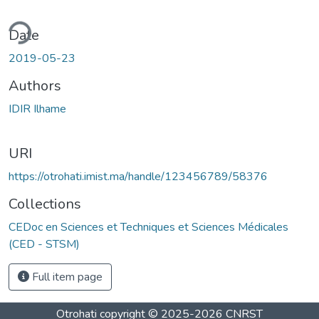
ding...
Date
2019-05-23
Authors
IDIR Ilhame
URI
https://otrohati.imist.ma/handle/123456789/58376
Collections
CEDoc en Sciences et Techniques et Sciences Médicales
(CED - STSM)
Full item page
Otrohati
copyright © 2025-2026
CNRST