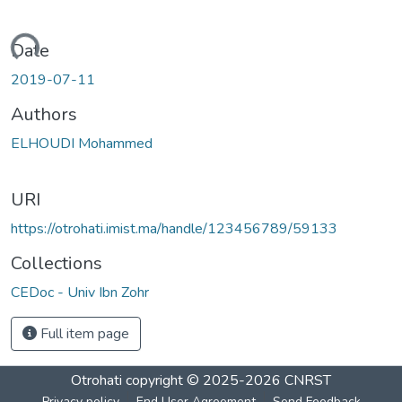
Loading...
Date
2019-07-11
Authors
ELHOUDI Mohammed
URI
https://otrohati.imist.ma/handle/123456789/59133
Collections
CEDoc - Univ Ibn Zohr
Full item page
Otrohati
copyright © 2025-2026
CNRST
Privacy policy
End User Agreement
Send Feedback