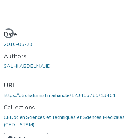
ding...
Date
2016-05-23
Authors
SALHI ABDELMAJID
URI
https://otrohati.imist.ma/handle/123456789/13401
Collections
CEDoc en Sciences et Techniques et Sciences Médicales
(CED - STSM)