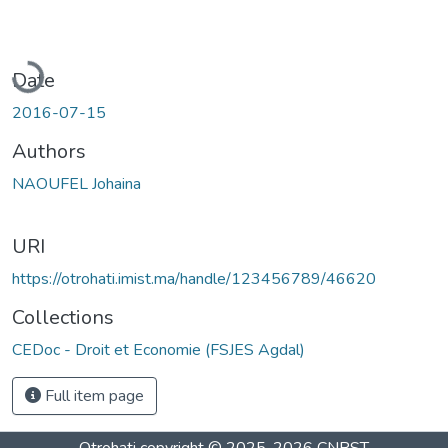
Loading...
Date
2016-07-15
Authors
NAOUFEL Johaina
URI
https://otrohati.imist.ma/handle/123456789/46620
Collections
CEDoc - Droit et Economie (FSJES Agdal)
Full item page