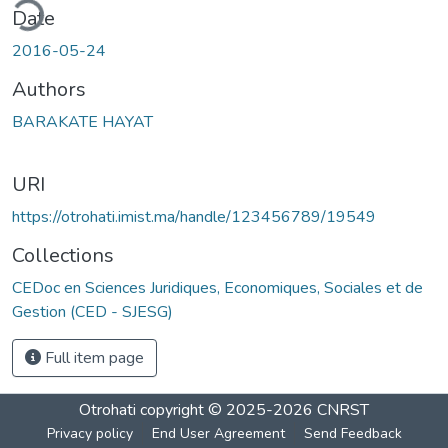
ding...
Date
2016-05-24
Authors
BARAKATE HAYAT
URI
https://otrohati.imist.ma/handle/123456789/19549
Collections
CEDoc en Sciences Juridiques, Economiques, Sociales et de
Gestion (CED - SJESG)
Full item page
Otrohati
copyright © 2025-2026
CNRST
Privacy policy
End User Agreement
Send Feedback