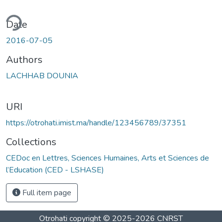
ding...
Date
2016-07-05
Authors
LACHHAB DOUNIA
URI
https://otrohati.imist.ma/handle/123456789/37351
Collections
CEDoc en Lettres, Sciences Humaines, Arts et Sciences de
l’Education (CED - LSHASE)
Full item page
Otrohati
copyright © 2025-2026
CNRST