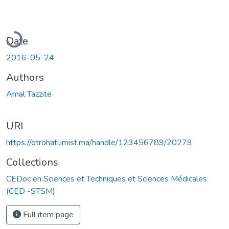
Loading...
Date
2016-05-24
Authors
Amal Tazzite
URI
https://otrohati.imist.ma/handle/123456789/20279
Collections
CEDoc en Sciences et Techniques et Sciences Médicales
(CED -STSM)
Full item page