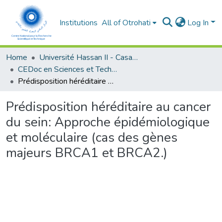
Institutions
All of Otrohati
Log In
Home
Université Hassan II - Casablanca
CEDoc en Sciences et Techniques et Sciences Médicales (CED -STSM)
Prédisposition héréditaire au cancer du sein: Approche épidémiologique et moléculaire (cas des gènes majeurs BRCA1 et BRCA2.)
Prédisposition héréditaire au cancer
du sein: Approche épidémiologique
et moléculaire (cas des gènes
majeurs BRCA1 et BRCA2.)