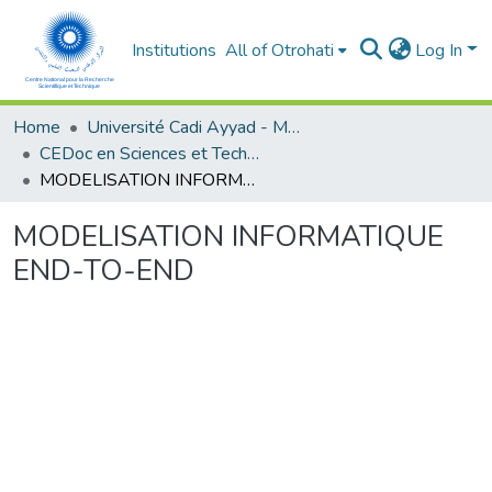
Institutions
All of Otrohati
Log In
Home
Université Cadi Ayyad - Marrakech
CEDoc en Sciences et Techniques et Sciences Médicales (CED - STSM)
MODELISATION INFORMATIQUE END-TO-END
MODELISATION INFORMATIQUE
END-TO-END
Loading...