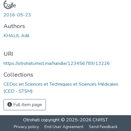
Date
2016-05-23
Authors
KHALIL Adil
URI
https://otrohati.imist.ma/handle/123456789/13226
Collections
CEDoc en Sciences et Techniques et Sciences Médicales
(CED - STSM)
Full item page
Otrohati
copyright © 2025-2026
CNRST
Privacy policy
End User Agreement
Send Feedback