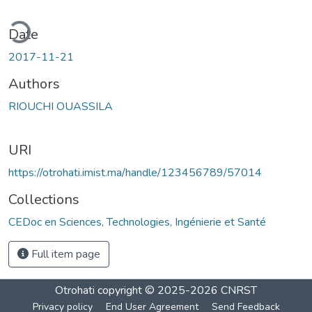
ding...
Date
2017-11-21
Authors
RIOUCHI OUASSILA
URI
https://otrohati.imist.ma/handle/123456789/57014
Collections
CEDoc en Sciences, Technologies, Ingénierie et Santé
Full item page
Otrohati
copyright © 2025-2026
CNRST
Privacy policy
End User Agreement
Send Feedback