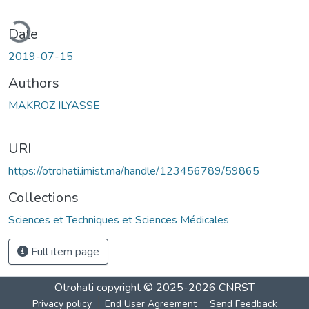
ding...
Date
2019-07-15
Authors
MAKROZ ILYASSE
URI
https://otrohati.imist.ma/handle/123456789/59865
Collections
Sciences et Techniques et Sciences Médicales
Full item page
Otrohati
copyright © 2025-2026
CNRST
Privacy policy
End User Agreement
Send Feedback