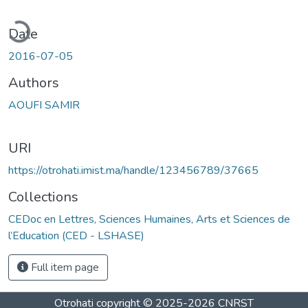
ading...
Date
2016-07-05
Authors
AOUFI SAMIR
URI
https://otrohati.imist.ma/handle/123456789/37665
Collections
CEDoc en Lettres, Sciences Humaines, Arts et Sciences de
l’Education (CED - LSHASE)
Full item page
Otrohati
copyright © 2025-2026
CNRST