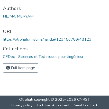
Authors
NEJMA MERYAM
URI
https://otrohati.imist.ma/handle/123456789/48123
Collections
CEDoc - Sciences et Techniques pour l’ingénieur
Full item page
Otrohati
copyright © 2025-2026
CNRST
Privacy policy
End User Agreement
Send Feedback