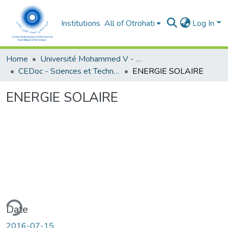
Institutions
All of Otrohati
Log In
Home
Université Mohammed V - Rabat
CEDoc - Sciences et Techniques pour l’ingénieur
ENERGIE SOLAIRE
ENERGIE SOLAIRE
ding...
Date
2016-07-15