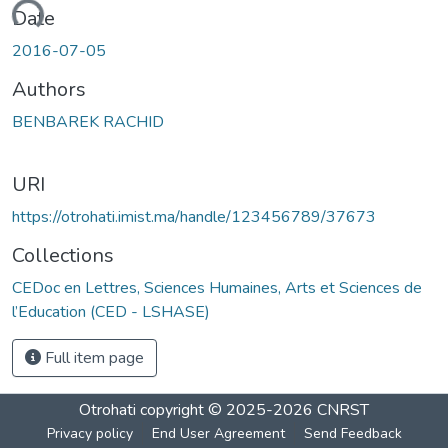
oading...
Date
2016-07-05
Authors
BENBAREK RACHID
URI
https://otrohati.imist.ma/handle/123456789/37673
Collections
CEDoc en Lettres, Sciences Humaines, Arts et Sciences de
l’Education (CED - LSHASE)
Full item page
Otrohati
copyright © 2025-2026
CNRST
Privacy policy
End User Agreement
Send Feedback