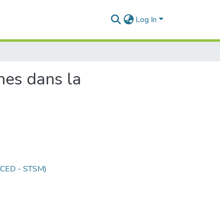
Log In
nes dans la
 (CED - STSM)