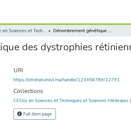
CEDoc en Sciences et Techniques et Sciences Médicales (CED - STSM)
Dénombrement génétique des dystrophies rétiniennes dans la population marocaine
ue des dystrophies rétinien
URI
https://otrohati.imist.ma/handle/123456789/12791
Collections
CEDoc en Sciences et Techniques et Sciences Médicales
Full item page