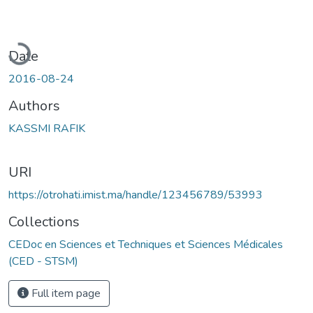
Loading...
Date
2016-08-24
Authors
KASSMI RAFIK
URI
https://otrohati.imist.ma/handle/123456789/53993
Collections
CEDoc en Sciences et Techniques et Sciences Médicales
(CED - STSM)
Full item page