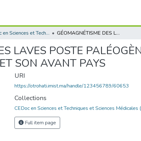
CEDoc en Sciences et Techniques et Sciences Médicales (CED - STSM)
GÉOMAGNÉTISME DES LAVES POSTE PALÉOGÈNES DANS LA CHAÎNE ATLASIQUE ET SON AVANT PAYS
S LAVES POSTE PALÉOGÈN
 ET SON AVANT PAYS
URI
https://otrohati.imist.ma/handle/123456789/60653
Collections
CEDoc en Sciences et Techniques et Sciences Médicales
Full item page