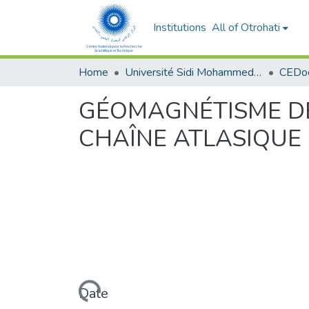
Institutions
All of Otrohati
Home
Université Sidi Mohammed Ben Abdellah - Fès
GÉOMAGNÉTISME DE
CHAÎNE ATLASIQUE
Loading...
Date