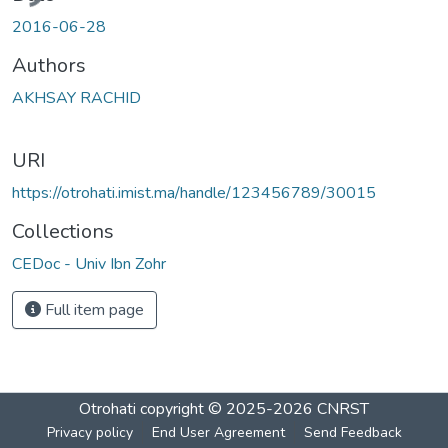
ding...
2016-06-28
Authors
AKHSAY RACHID
URI
https://otrohati.imist.ma/handle/123456789/30015
Collections
CEDoc - Univ Ibn Zohr
Full item page
Otrohati
copyright © 2025-2026
CNRST
Privacy policy
End User Agreement
Send Feedback