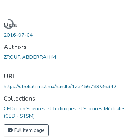
Loading...
Date
2016-07-04
Authors
ZROUR ABDERRAHIM
URI
https://otrohati.imist.ma/handle/123456789/36342
Collections
CEDoc en Sciences et Techniques et Sciences Médicales
(CED - STSM)
Full item page