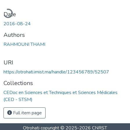
oading...
Date
2016-08-24
Authors
RAHMOUNI THAMI
URI
https://otrohati.imist.ma/handle/123456789/52507
Collections
CEDoc en Sciences et Techniques et Sciences Médicales
(CED - STSM)
Full item page
Otrohati
copyright © 2025-2026
CNRST