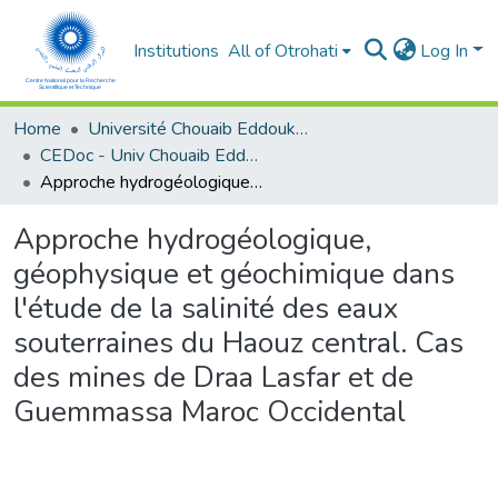
Institutions
All of Otrohati
Log In
Home
Université Chouaib Eddoukali - El Jadida
CEDoc - Univ Chouaib Eddoukali
Approche hydrogéologique, géophysique et géochimique dans l'étude de la salinité des eaux souterraines du Haouz central. Cas des mines de Draa Lasfar et de Guemmassa Maroc Occidental
Approche hydrogéologique,
géophysique et géochimique dans
l'étude de la salinité des eaux
souterraines du Haouz central. Cas
des mines de Draa Lasfar et de
Guemmassa Maroc Occidental