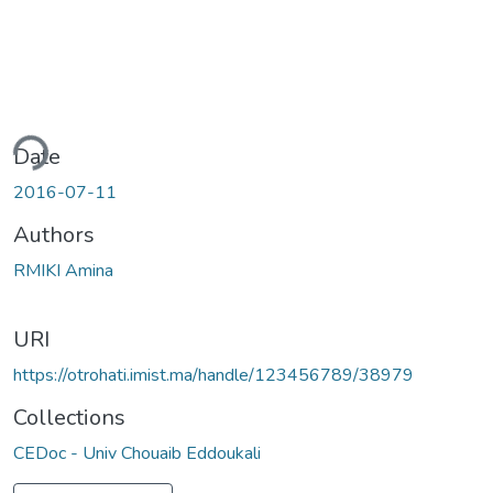
ding...
Date
2016-07-11
Authors
RMIKI Amina
URI
https://otrohati.imist.ma/handle/123456789/38979
Collections
CEDoc - Univ Chouaib Eddoukali