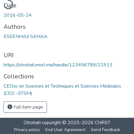
Date
2016-05-24
Authors
ESSENHAJI SANAA
URI
https://otrohati.imist.ma/handle/123456789/21913
Collections
CEDoc en Sciences et Techniques et Sciences Médicales
(CED -STSM)
Full item page
Otrohati
copyright © 2025-2026
CNRST
Privacy policy
End User Agreement
Send Feedback