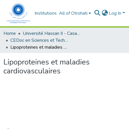
Institutions
All of Otrohati
Log In
Home
Université Hassan II - Casablanca
CEDoc en Sciences et Techniques et Sciences Médicales (CED -STSM)
Lipoproteines et maladies cardiovasculaires
Lipoproteines et maladies
cardiovasculaires
Loading...