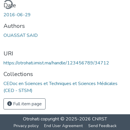
ding...
Date
2016-06-29
Authors
OUASSAT SAID
URI
https://otrohati.imist.ma/handle/123456789/34712
Collections
CEDoc en Sciences et Techniques et Sciences Médicales
(CED - STSM)
Full item page
Otrohati
copyright © 2025-2026
CNRST
Privacy policy
End User Agreement
Send Feedback