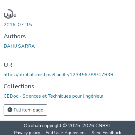
oading...
Date
2016-07-15
Authors
BAHIJ SARRA
URI
https://otrohati.imist.ma/handle/123456789/47939
Collections
CEDoc - Sciences et Techniques pour l’ingénieur
Full item page
Otrohati
copyright © 2025-2026
CNRST
Privacy policy
End User Agreement
Send Feedback