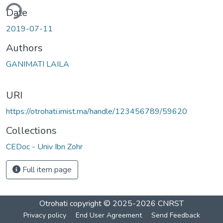
ding...
Date
2019-07-11
Authors
GANIMATI LAILA
URI
https://otrohati.imist.ma/handle/123456789/59620
Collections
CEDoc - Univ Ibn Zohr
Full item page
Otrohati
copyright © 2025-2026
CNRST
Privacy policy
End User Agreement
Send Feedback