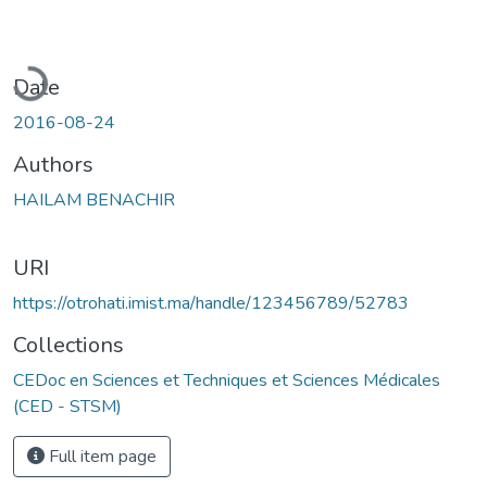
Loading...
Date
2016-08-24
Authors
HAILAM BENACHIR
URI
https://otrohati.imist.ma/handle/123456789/52783
Collections
CEDoc en Sciences et Techniques et Sciences Médicales
(CED - STSM)
Full item page