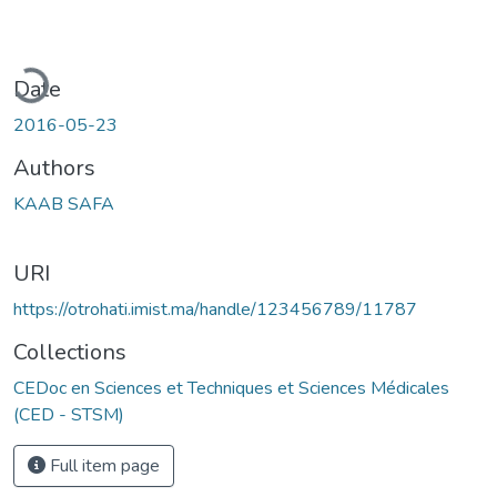
ading...
Date
2016-05-23
Authors
KAAB SAFA
URI
https://otrohati.imist.ma/handle/123456789/11787
Collections
CEDoc en Sciences et Techniques et Sciences Médicales
(CED - STSM)
Full item page