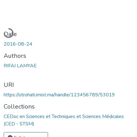
Loading...
Date
2016-08-24
Authors
RIFAI LAMYAE
URI
https://otrohati.imist.ma/handle/123456789/53019
Collections
CEDoc en Sciences et Techniques et Sciences Médicales
(CED - STSM)